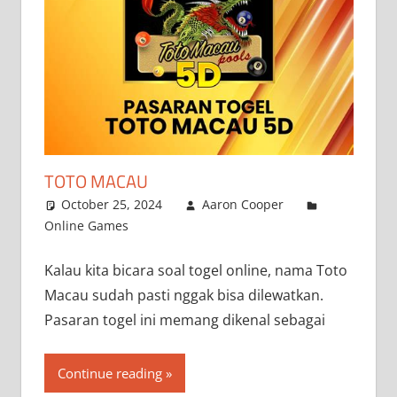
TOTO MACAU
October 25, 2024
Aaron Cooper
Online Games
Kalau kita bicara soal togel online, nama Toto
Macau sudah pasti nggak bisa dilewatkan.
Pasaran togel ini memang dikenal sebagai
Continue reading