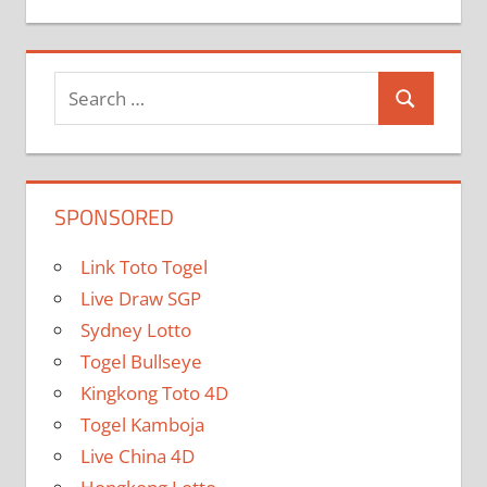
S
S
e
e
a
a
r
r
c
SPONSORED
c
h
Link Toto Togel
h
f
Live Draw SGP
o
Sydney Lotto
r
Togel Bullseye
:
Kingkong Toto 4D
Togel Kamboja
Live China 4D